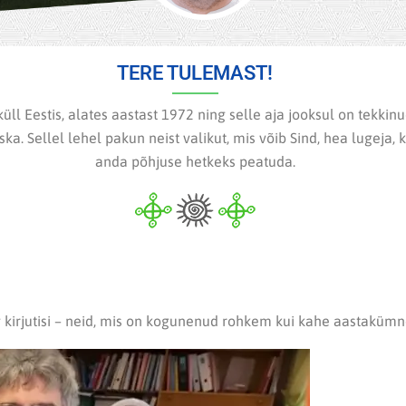
TERE TULEMAST!
üll Eestis, alates aastast 1972 ning selle aja jooksul on tekkinu
ka. Sellel lehel pakun neist valikut, mis võib Sind, hea lugeja, 
anda põhjuse hetkeks peatuda.
 kirjutisi – neid, mis on kogunenud rohkem kui kahe aastakümne