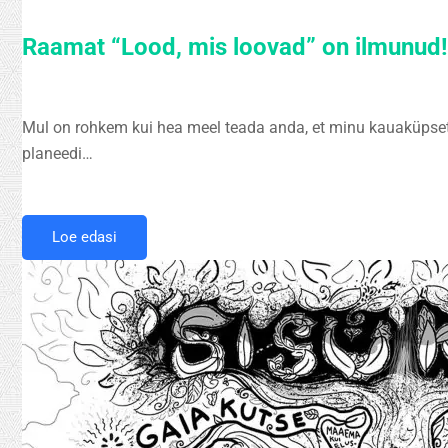
Raamat “Lood, mis loovad” on ilmunud!
Mul on rohkem kui hea meel teada anda, et minu kauaküpset
planeedi…
Loe edasi