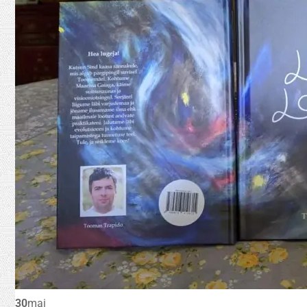
30
mai