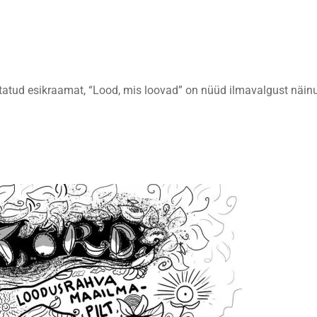
atud esikraamat, “Lood, mis loovad” on nüüd ilmavalgust näin