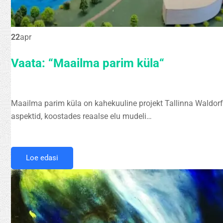
22
apr
Vaata: “Maailma parim küla“
Maailma parim küla on kahekuuline projekt Tallinna Waldorf
aspektid, koostades reaalse elu mudeli…
Loe edasi