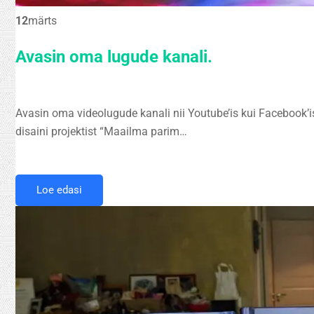
12
märts
Avasin oma lugude kanali.
Avasin oma videolugude kanali nii Youtube’is kui Facebook’i
disaini projektist “Maailma parim…
Loe edasi