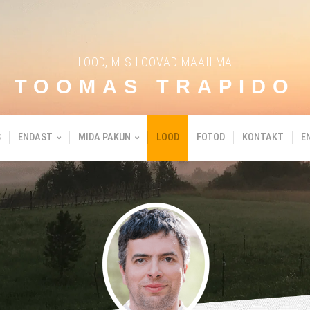
LOOD, MIS LOOVAD MAAILMA
TOOMAS TRAPIDO
S
ENDAST
MIDA PAKUN
LOOD
FOTOD
KONTAKT
E